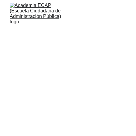
Inicio 
> Opositar > Hazte funcionario > 
Listado de oposiciones
Cuerpo Superior de 
Administradores Civiles del 
Estado (A1)
+Más información
Cuerpo de Gestión de la 